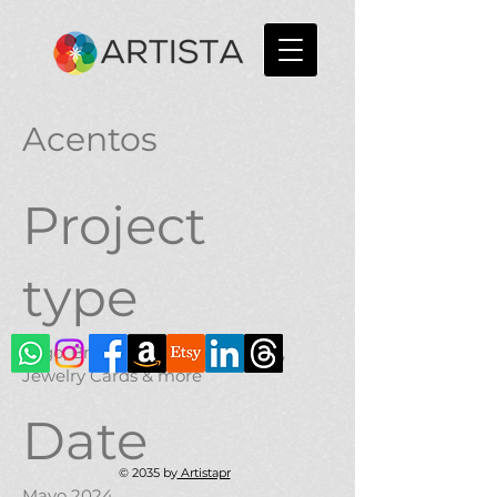
Acentos
Project
type
Logo, Brand Kit, Business Cards,
Jewelry Cards & more
Date
© 2035 by
Artistapr
Mayo 2024