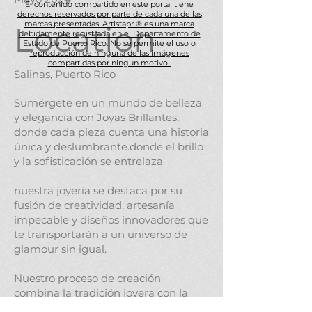
El contenido compartido en este portal tiene
derechos reservados por parte de cada una de las
marcas presentadas. Artistapr ® es una marca
Location
debidamente registrada en el Departamento de
Estado de Puerto Rico. No se permite el uso o
reproducción de ninguna de las imágenes
compartidas por ningun motivo.
Salinas, Puerto Rico
Sumérgete en un mundo de belleza
y elegancia con Joyas Brillantes,
donde cada pieza cuenta una historia
única y deslumbrante.donde el brillo
y la sofisticación se entrelaza.
nuestra joyeria se destaca por su
fusión de creatividad, artesanía
impecable y diseños innovadores que
te transportarán a un universo de
glamour sin igual.
Nuestro proceso de creación
combina la tradición joyera con la
vanguardia, resultando en piezas