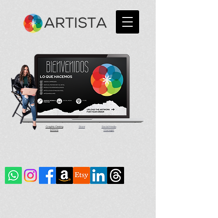
Graphic Desing
Store
Social Media
& More
Manager